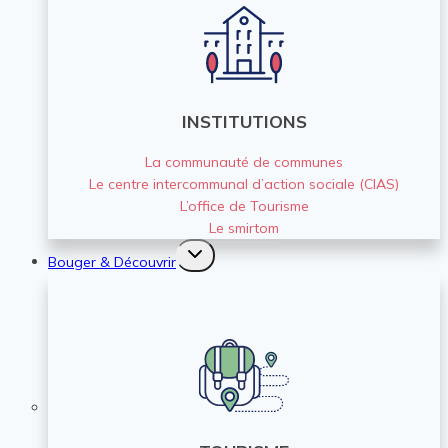
INSTITUTIONS
La communauté de communes
Le centre intercommunal d’action sociale (CIAS)
L’office de Tourisme
Le smirtom
Ouvrir/fermer
Bouger & Découvrir
le
menu
enfant