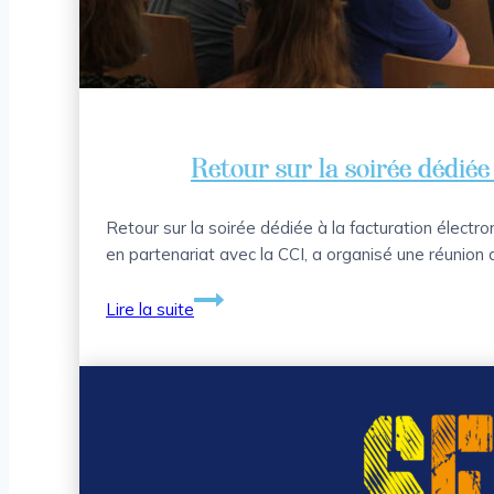
Retour sur la soirée dédiée
Retour sur la soirée dédiée à la facturation élect
en partenariat avec la CCI, a organisé une réunion 
Retour
Lire la suite
sur
la
soirée
dédiée
à
la
facturation