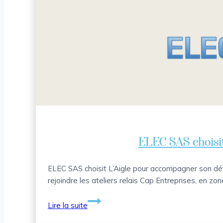
pour
les
stages
collectifs
de
seconde
ELEC SAS choisit
ELEC SAS choisit L’Aigle pour accompagner son dé
rejoindre les ateliers relais Cap Entreprises, en zo
ELEC
Lire la suite
SAS