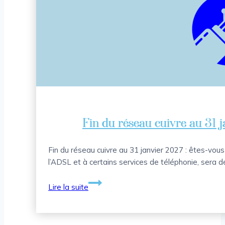
Fin du réseau cuivre au 31 j
Fin du réseau cuivre au 31 janvier 2027 : êtes-vous
l’ADSL et à certains services de téléphonie, sera 
Fin
Lire la suite
du
réseau
cuivre