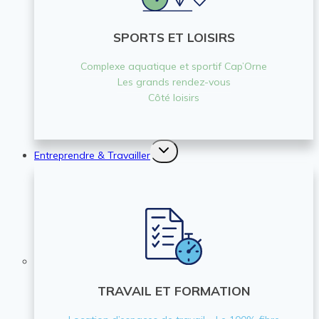
SPORTS ET LOISIRS
Complexe aquatique et sportif Cap’Orne
Les grands rendez-vous
Côté loisirs
Ouvrir/fermer
Entreprendre & Travailler
le
menu
enfant
TRAVAIL ET FORMATION