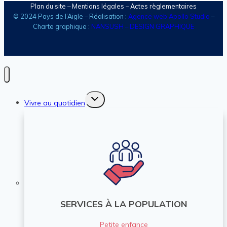
Plan du site
–
Mentions légales
– Actes règlementaires
© 2024 Pays de l’Aigle – Réalisation :
Agence web Apollo Studio
–
Charte graphique :
NANSUSH – DESIGN GRAPHIQUE
Ouvrir/fermer
Vivre au quotidien
le
menu
enfant
SERVICES À LA POPULATION
Petite enfance