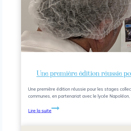
accompagner
les
projets
d’investissement
des
entreprises
Une première édition réussie pou
Une première édition réussie pour les stages coll
communes, en partenariat avec le lycée Napoléon, l
Une
Lire la suite
première
édition
réussie