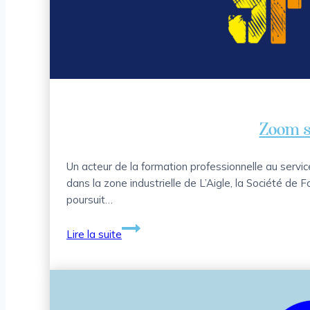
électronique
Zoom 
Un acteur de la formation professionnelle au servic
dans la zone industrielle de L’Aigle, la Société d
poursuit…
Zoom
Lire la suite
sur
SFTL