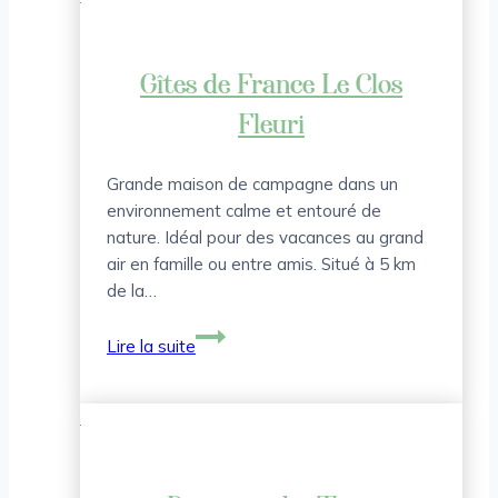
Rêve
de
Maxime
Gîtes de France Le Clos
Fleuri
Grande maison de campagne dans un
environnement calme et entouré de
nature. Idéal pour des vacances au grand
air en famille ou entre amis. Situé à 5 km
de la…
Gîtes
Lire la suite
de
France
Le
Clos
Fleuri