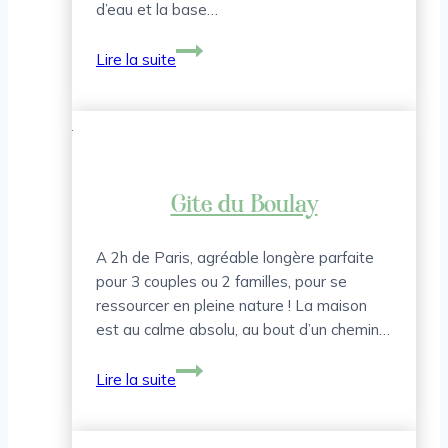
d’eau et la base…
Gîtes
Lire la suite
de
France
Le
Refuge
de
l’Abbaye
Gite du Boulay
A 2h de Paris, agréable longère parfaite
pour 3 couples ou 2 familles, pour se
ressourcer en pleine nature ! La maison
est au calme absolu, au bout d’un chemin…
Gite
Lire la suite
du
Boulay