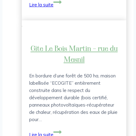
Gîtes
Lire la suite
de
France
Le
Hangar
de
Maxime
Gîte Le Bois Martin – rue du
Mesnil
En bordure d’une forêt de 500 ha, maison
labellisée “ECOGITE” entièrement
construite dans le respect du
développement durable (bois certifié,
panneaux photovoltaïques-récupérateur
de chaleur, récupération des eaux de pluie
pour…
Gîte
Lire la suite