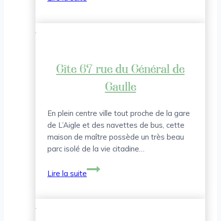
Le
Bois
Martin
–
rue
du
Gîte 67 rue du Général de
Mesnil
Gaulle
En plein centre ville tout proche de la gare
de L’Aigle et des navettes de bus, cette
maison de maître possède un très beau
parc isolé de la vie citadine…
Gîte
Lire la suite
67
rue
du
Général