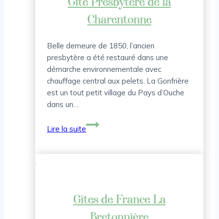
Gîte Presbytère de la
Charentonne
Belle demeure de 1850, l’ancien
presbytère a été restauré dans une
démarche environnementale avec
chauffage central aux pelets. La Gonfrière
est un tout petit village du Pays d’Ouche
dans un…
Gîte
Lire la suite
Presbytère
de
la
Charentonne
Gîtes de France La
Bretonnière