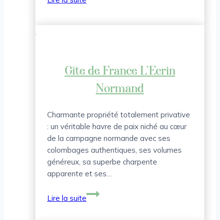
de
France
Haras
de
Villette
Gîte de France L’Ecrin
Normand
Charmante propriété totalement privative
: un véritable havre de paix niché au cœur
de la campagne normande avec ses
colombages authentiques, ses volumes
généreux, sa superbe charpente
apparente et ses…
Gîte
Lire la suite
de
France