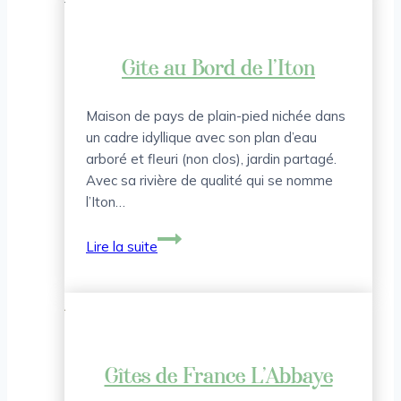
Gite au Bord de l’Iton
Maison de pays de plain-pied nichée dans
un cadre idyllique avec son plan d’eau
arboré et fleuri (non clos), jardin partagé.
Avec sa rivière de qualité qui se nomme
l’Iton…
Gite
Lire la suite
au
Bord
de
l’Iton
Gîtes de France L’Abbaye