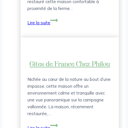
restauré cette maison confortable à
proximité de la ferme…
Gîtes
Lire la suite
de
France
Le
chemin
Vert
Gîtes de France Chez Philou
Nichée au cœur de la nature au bout d’une
impasse, cette maison offre un
environnement calme et tranquille avec
une vue panoramique sur la campagne
vallonnée. La maison, récemment
restaurée,…
Gîtes
Lire la suite