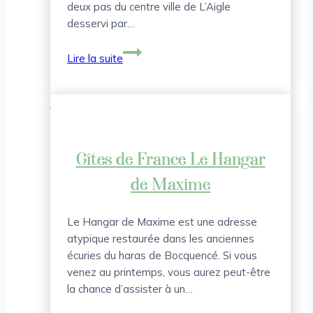
deux pas du centre ville de L’Aigle
desservi par…
Gîte
Lire la suite
L’Orangerie
–
Domaine
de
la
Galerie
Gîtes de France Le Hangar
de Maxime
Le Hangar de Maxime est une adresse
atypique restaurée dans les anciennes
écuries du haras de Bocquencé. Si vous
venez au printemps, vous aurez peut-être
la chance d’assister à un…