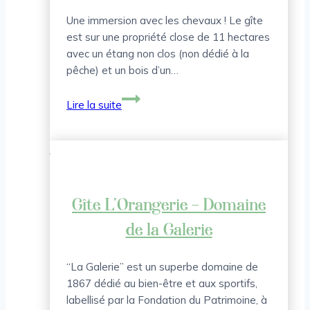
Une immersion avec les chevaux ! Le gîte
est sur une propriété close de 11 hectares
avec un étang non clos (non dédié à la
pêche) et un bois d’un…
Gîtes
Lire la suite
de
France
D’am
–
La
Boe
Gîte L’Orangerie – Domaine
de la Galerie
“La Galerie” est un superbe domaine de
1867 dédié au bien-être et aux sportifs,
labellisé par la Fondation du Patrimoine, à