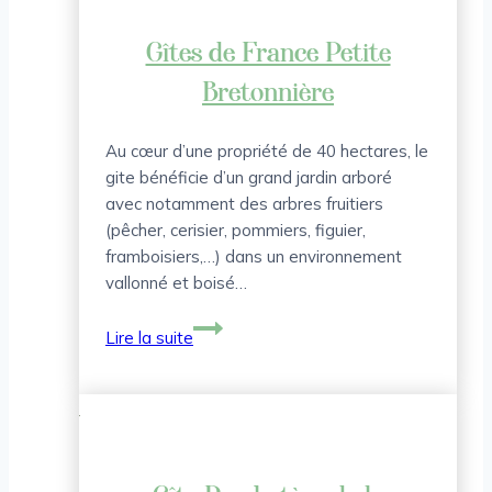
de
Gaulle
Gîtes de France Petite
Bretonnière
Au cœur d’une propriété de 40 hectares, le
gite bénéficie d’un grand jardin arboré
avec notamment des arbres fruitiers
(pêcher, cerisier, pommiers, figuier,
framboisiers,…) dans un environnement
vallonné et boisé…
Gîtes
Lire la suite
de
France
Petite
Bretonnière