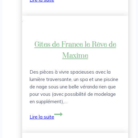
de
France
Chez
Philou
Gîtes de France le Rêve de
Maxime
Des pièces à vivre spacieuses avec la
lumière traversante, un spa et une piscine
de nage sous une belle véranda rien que
pour vous (avec possibilité de modelage
en supplément),…
Gîtes
Lire la suite
de
France
le