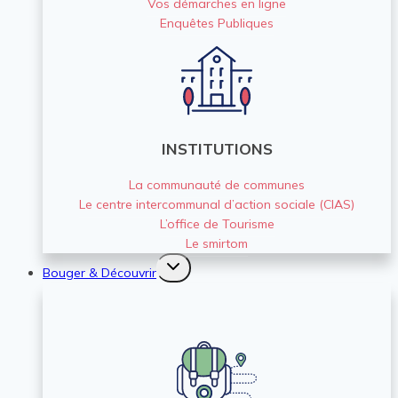
Vos démarches en ligne
Enquêtes Publiques
INSTITUTIONS
La communauté de communes
Le centre intercommunal d’action sociale (CIAS)
L’office de Tourisme
Le smirtom
Ouvrir/fermer
Bouger & Découvrir
le
menu
enfant