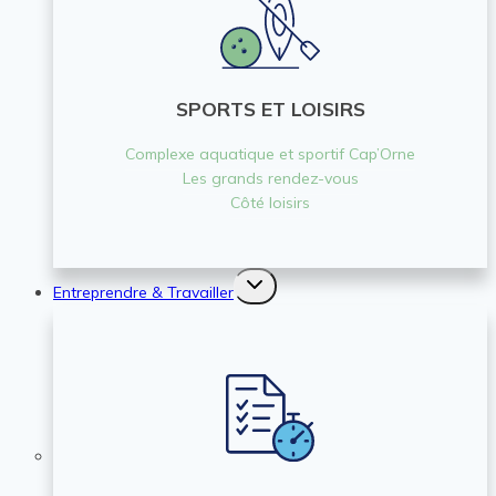
SPORTS ET LOISIRS
Complexe aquatique et sportif Cap’Orne
Les grands rendez-vous
Côté loisirs
Ouvrir/fermer
Entreprendre & Travailler
le
menu
enfant