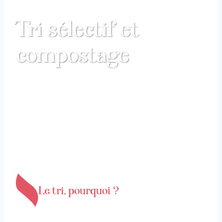
Tri sélectif et
compostage
Accueil
|
Déchets et réemploi
| Tri sélectif et
compostage
Le tri, pourquoi ?