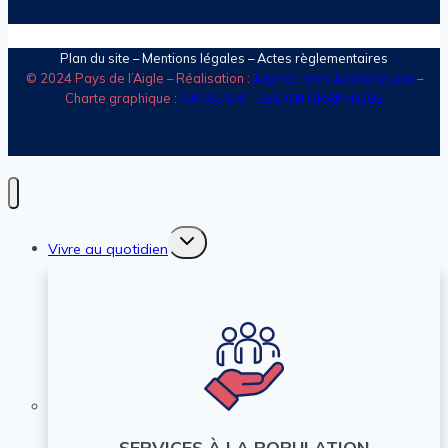
Plan du site
–
Mentions légales
– Actes règlementaires
© 2024 Pays de l’Aigle – Réalisation :
Agence web Apollo Studio
–
Charte graphique :
NANSUSH – DESIGN GRAPHIQUE
Ouvrir/fermer
Vivre au quotidien
le
menu
enfant
SERVICES À LA POPULATION