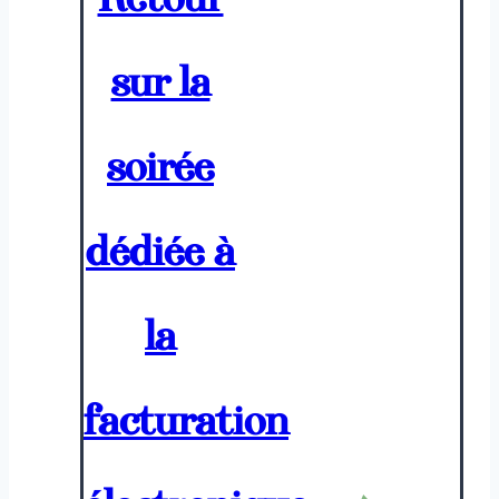
sur la
soirée
dédiée à
la
facturation