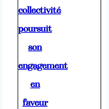
collectivité
poursuit
son
engagement
en
faveur