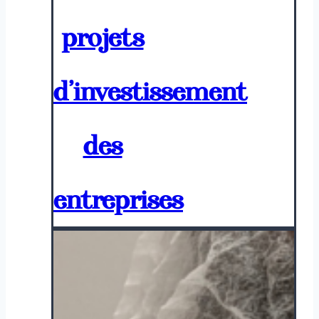
projets
d’investissement
des
entreprises