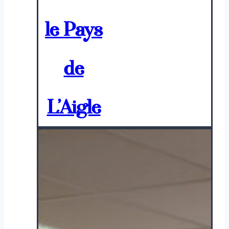
le Pays
de
L’Aigle