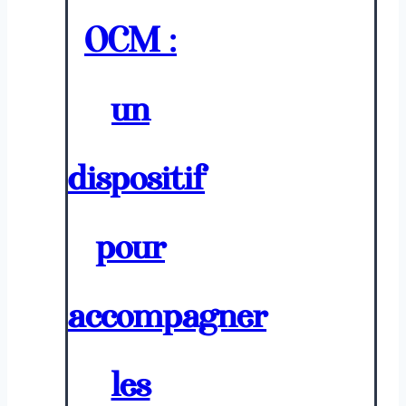
OCM :
un
dispositif
pour
accompagner
les