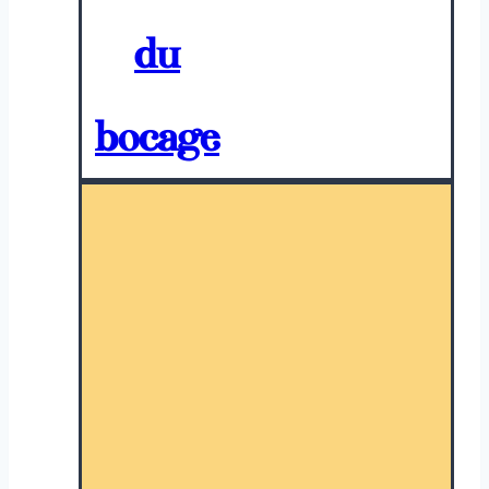
du
bocage