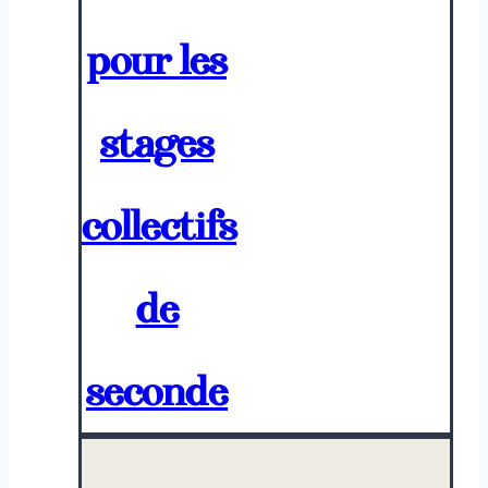
pour les
stages
collectifs
de
seconde