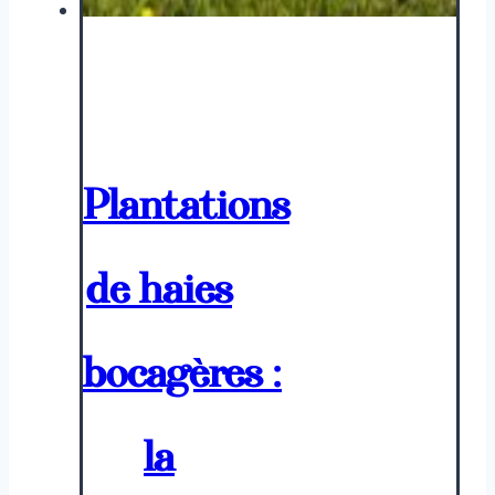
Plantations
de haies
bocagères :
la