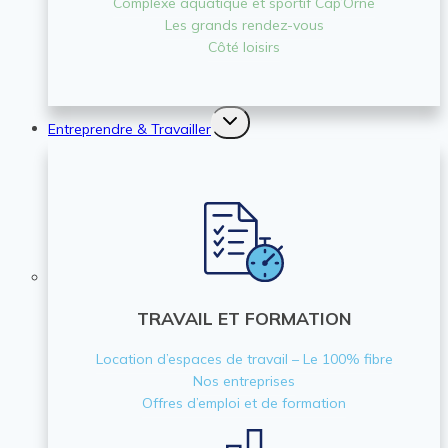
Complexe aquatique et sportif Cap’Orne
Les grands rendez-vous
Côté loisirs
Ouvrir/fermer
Entreprendre & Travailler
le
menu
enfant
TRAVAIL ET FORMATION
Location d’espaces de travail – Le 100% fibre
Nos entreprises
Offres d’emploi et de formation