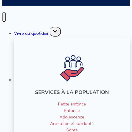
Ouvrir/fermer
Vivre au quotidien
le
menu
enfant
SERVICES À LA POPULATION
Petite enfance
Enfance
Adolescence
Animation et solidarité
Santé