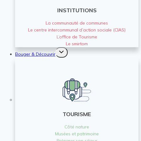
INSTITUTIONS
La communauté de communes
Le centre intercommunal d’action sociale (CIAS)
L’office de Tourisme
Le smirtom
Ouvrir/fermer
Bouger & Découvrir
le
menu
enfant
TOURISME
Côté nature
Musées et patrimoine
Préparer son séjour